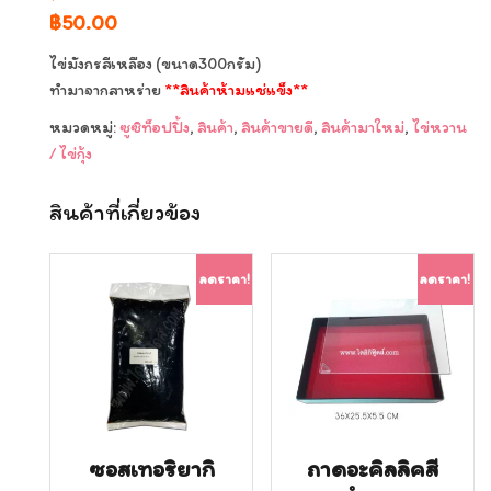
Original
Current
฿
50.00
price
price
ไข่มังกรสีเหลือง (ขนาด300กรัม)
was:
is:
ทำมาจากสาหร่าย
**สินค้าห้ามแช่แข็ง**
฿60.00.
฿50.00.
หมวดหมู่:
ซูซิท็อปปิ้ง
,
สินค้า
,
สินค้าขายดี
,
สินค้ามาใหม่
,
ไข่หวาน
/ ไข่กุ้ง
สินค้าที่เกี่ยวข้อง
ลดราคา!
ลดราคา!
ซอสเทอริยากิ
ถาดอะคิลลิคสี