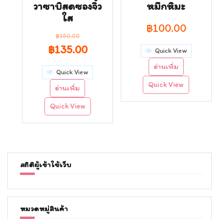
วาซาบิสดซองจิ๋ว
หมึกหิมะ
ใส
฿
100.00
฿
150.00
Original
Current
฿
135.00
Quick View
price
price
อ่านเพิ่ม
Quick View
was:
is:
Quick View
อ่านเพิ่ม
฿150.00.
฿135.00.
Quick View
สถิติผู้เข้าใช้เว็บ
หมวดหมู่สินค้า