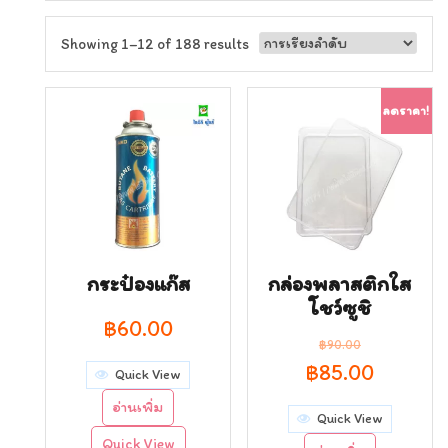
Showing 1–12 of 188 results
ลดราคา!
กระป๋องแก๊ส
กล่องพลาสติกใส
โชว์ซูชิ
฿
60.00
฿
90.00
Original
Curren
฿
85.00
Quick View
price
price
อ่านเพิ่ม
Quick View
was:
is:
Quick View