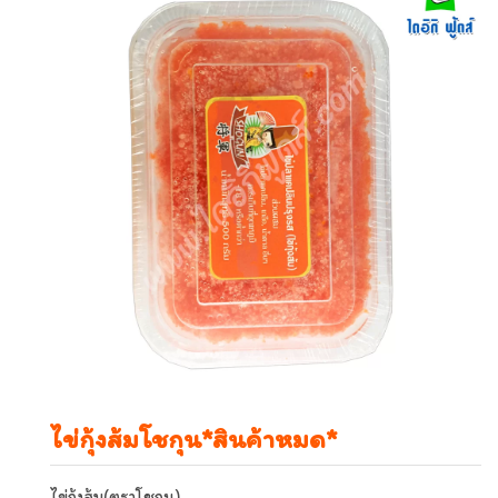
ไข่กุ้งส้มโชกุน*สินค้าหมด*
ไข่กุ้งส้ม(ตราโชกุน)