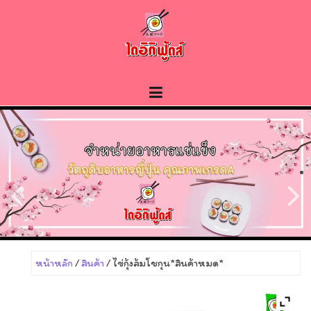
Skip
to
content
หน้าหลัก
/
สินค้า
/ ไข่กุ้งส้มโชกุน*สินค้าหมด*