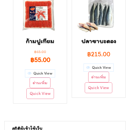
ก้ามปูเทียม
ปลาซาบะดอง
฿
65.00
฿
215.00
Original
Current
฿
55.00
Quick View
price
price
Quick View
อ่านเพิ่ม
was:
is:
อ่านเพิ่ม
Quick View
฿65.00.
฿55.00.
Quick View
สถิติผู้เข้าใช้เว็บ