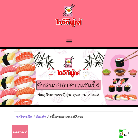
Skip
to
content
หน้าหลัก
/
สินค้า
/ เนื้อหอยเชลล์3รส
ลดราคา!