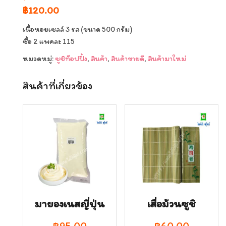
Original
Current
฿
120.00
price
price
เนื้อหอยเซลล์ 3 รส (ขนาด 500 กรัม)
was:
is:
ซื้อ 2 แพคละ 115
฿150.00.
฿120.00.
หมวดหมู่:
ซูซิท็อปปิ้ง
,
สินค้า
,
สินค้าขายดี
,
สินค้ามาใหม่
สินค้าที่เกี่ยวข้อง
มายองเนสญี่ปุ่น
เสื่อม้วนซูชิ