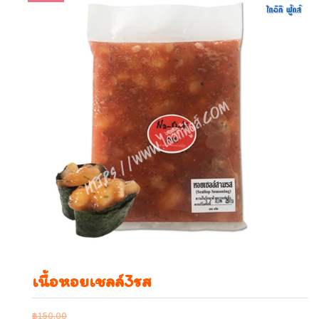
เนื้อหอยเชลล์3รส
฿
150.00