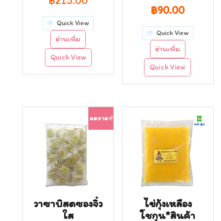
฿
215.00
Original
Curren
฿
90.00
Quick View
price
price
Quick View
อ่านเพิ่ม
was:
is:
อ่านเพิ่ม
Quick View
฿120.00.
฿90.00.
Quick View
ลดราคา!
วาซาบิสดซองจิ๋ว
ไข่กุ้งเหลือง
ใส
โชกุน*สินค้า