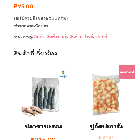
Original
Current
฿
75.00
price
price
ผลไม้รวมสี (ขนาด 500 กรัม)
was:
is:
ทำมากจากเนื้อปลา
฿79.00.
฿75.00.
หมวดหมู่:
สินค้า
,
สินค้าขายดี
,
สินค้ามาใหม่
,
แฟนซี
สินค้าที่เกี่ยวข้อง
ลดราคา!
ปลาซาบะดอง
ปูอัดปะการัง
฿
120.00