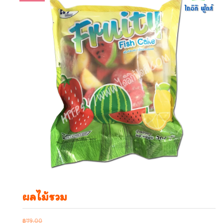
ผลไม้รวม
฿
79.00