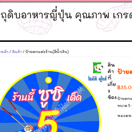
าหลัก
/
สินค้า
/ ป้ายตกแต่งร้าน(สีน้ำเงิน)
สิน
ป้ายต
ค้า
ที่
เกี่ย
฿
35.
ว
ข้อง
ป้ายตกแต
ขนาด 5 น
หมวดหมู