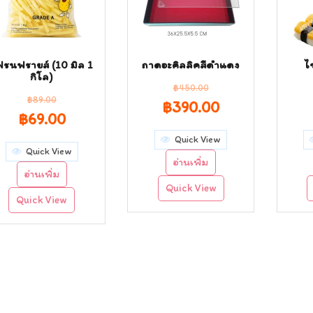
ฟรนฟรายส์ (10 มิล 1
ถาดอะคิลลิคสีดำแดง
ไ
กิโล)
฿
450.00
฿
89.00
Original
Current
฿
390.00
Original
Current
฿
69.00
price
price
price
price
Quick View
Quick View
was:
is:
อ่านเพิ่ม
was:
is:
อ่านเพิ่ม
฿450.00.
฿390.00.
Quick View
฿89.00.
฿69.00.
Quick View