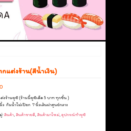
กแต่งร้าน(สีน้ำเงิน)
00
่งร้านซูซิ (ร้านนี้ซูซิเด็ด 5 บาท ทุกชิ้น )
ิ้ว กันน้ำไม่เปียก 7 นิ้วเส้นผ่าศูนย์กลาง
่:
สินค้า
,
สินค้าขายดี
,
สินค้ามาใหม่
,
อุปกรณ์ทำซูซิ