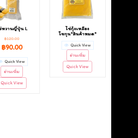
ข่หวานญี่ปุ่น L
ไข่กุ้งเหลือง
โชกุน*สินค้าหมด*
฿
120.00
Quick View
Original
Current
฿
90.00
อ่านเพิ่ม
price
price
Quick View
Quick View
was:
is:
อ่านเพิ่ม
฿120.00.
฿90.00.
Quick View