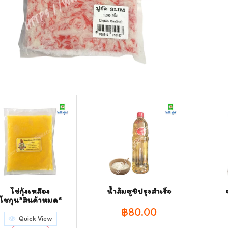
ไข่กุ้งเหลือง
น้ำส้มซูชิปรุงสำเร็จ
โชกุน*สินค้าหมด*
฿
80.00
Quick View