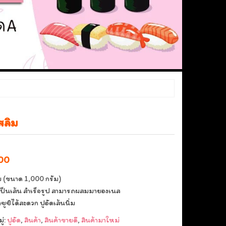
สลิม
al
Current
00
price
ิม (ขนาด 1,000 กรัม)
is:
กเป็นเส้น สำเร็จรูป สามารถผสมมายองเนส
ซูซิได้สะดวก ปูอัดเส้นนิ่ม
00.
฿165.00.
่:
ปูอัด
,
สินค้า
,
สินค้าขายดี
,
สินค้ามาใหม่