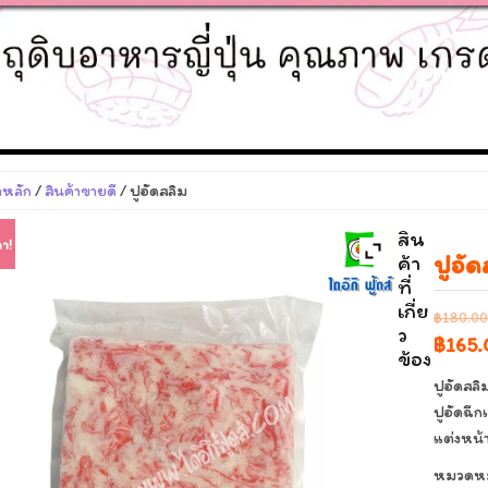
าหลัก
/
สินค้าขายดี
/ ปูอัดสลิม
สิน
า!
ปูอัด
ค้า
ที่
เกี่ย
฿
180.00
ว
Origin
฿
165.
ข้อง
price
ปูอัดสล
was:
ปูอัดฉี
แต่งหน้า
฿180.
หมวดหมู