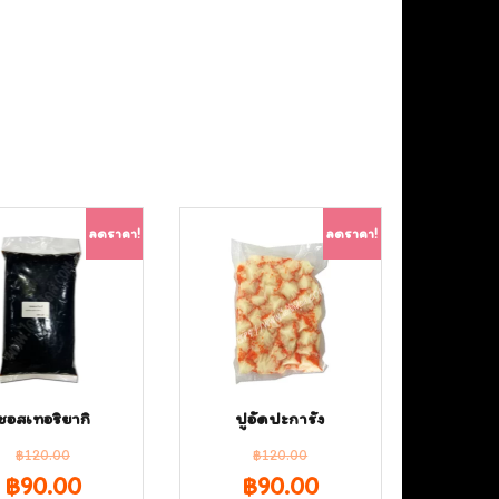
ลดราคา!
ลดราคา!
ซอสเทอริยากิ
ปูอัดปะการัง
฿
120.00
฿
120.00
Original
Current
Original
Current
฿
90.00
฿
90.00