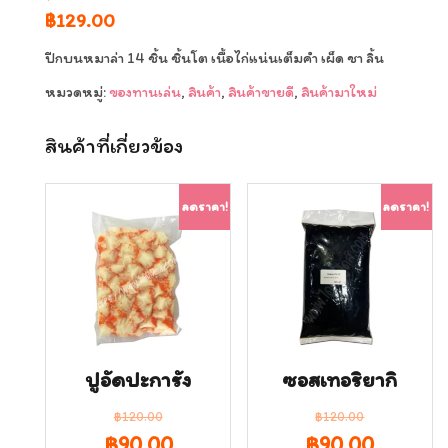
Original
Current
฿
129.00
price
price
ปีกบนหมาล่า 14 ชิ้น ชิ้นโต เนื้อไก่แน่นเต็มคำ เผ็ด ชา ลิ้น
was:
is:
หมวดหมู่:
ของทานเล่น
,
สินค้า
,
สินค้าขายดี
,
สินค้ามาใหม่
฿139.00.
฿129.00.
สินค้าที่เกี่ยวข้อง
ลดราคา!
ลดราคา!
ปูอัดปะการัง
ซอสเทอริยากิ
฿
120.00
฿
120.00
Original
Current
Original
Curren
฿
90.00
฿
90.00