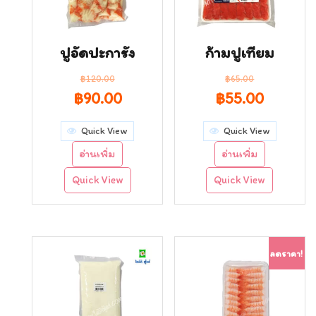
ปูอัดปะการัง
ก้ามปูเทียม
฿
120.00
฿
65.00
Original
Current
Original
Curren
฿
90.00
฿
55.00
price
price
price
price
Quick View
Quick View
was:
is:
was:
is:
อ่านเพิ่ม
อ่านเพิ่ม
฿120.00.
฿90.00.
฿65.00.
฿55.00.
Quick View
Quick View
ลดราคา!