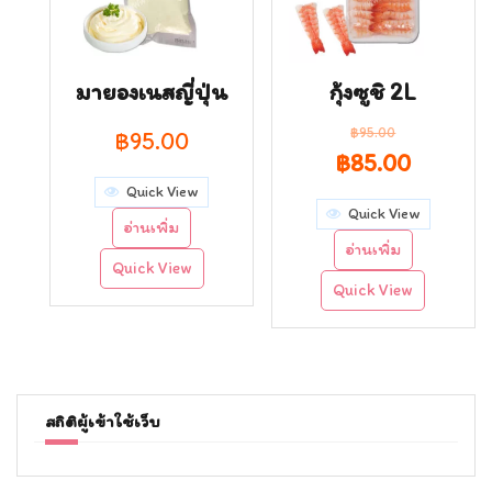
มายองเนสญี่ปุ่น
กุ้งซูชิ 2L
฿
95.00
฿
95.00
Original
Curren
฿
85.00
Quick View
price
price
Quick View
อ่านเพิ่ม
was:
is:
อ่านเพิ่ม
Quick View
฿95.00.
฿85.00.
Quick View
สถิติผู้เข้าใช้เว็บ