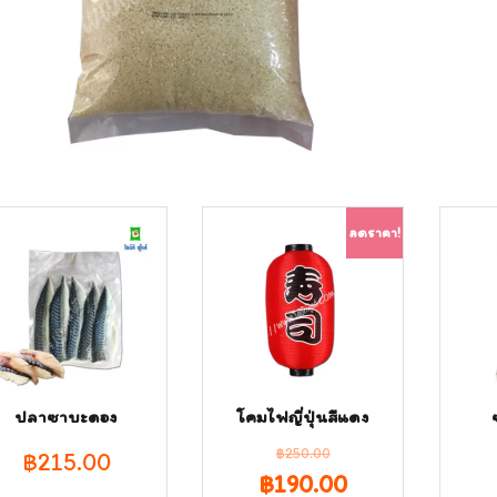
ลดราคา!
ปลาซาบะดอง
โคมไฟญี่ปุ่นสีแดง
฿
250.00
฿
215.00
Original
Current
฿
190.00