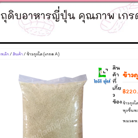
าหลัก
/
สินค้า
/ ข้าวถุงใส (เกรด A)
สิน
ข้าวถ
ค้า
ที่
เกี่ย
฿
220
ว
ข้อง
ข้าวถุงใ
หุงขึ้น
หมวดหมู