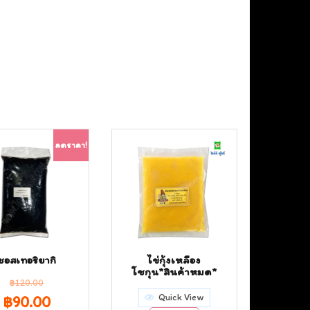
ลดราคา!
ซอสเทอริยากิ
ไข่กุ้งเหลือง
โชกุน*สินค้าหมด*
฿
120.00
Quick View
Original
Current
฿
90.00