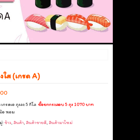
ุงใส (เกรด A)
.00
ส เกรดเอ ถุงละ 5 กิโล
ซื้อยกกระสอบ 5 ถุง 1070 บาท
หม้อ หอม
่:
ข้าว
,
สินค้า
,
สินค้าขายดี
,
สินค้ามาใหม่