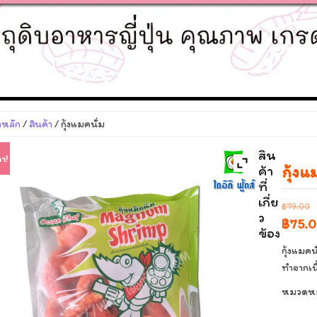
าหลัก
/
สินค้า
/ กุ้งแมคนั่ม
สิน
า!
กุ้งแ
ค้า
ที่
เกี่ย
฿
79.00
ว
Origin
฿
75.
ข้อง
price
กุ้งแมค
was:
ทำจากเน
฿79.0
หมวดหมู