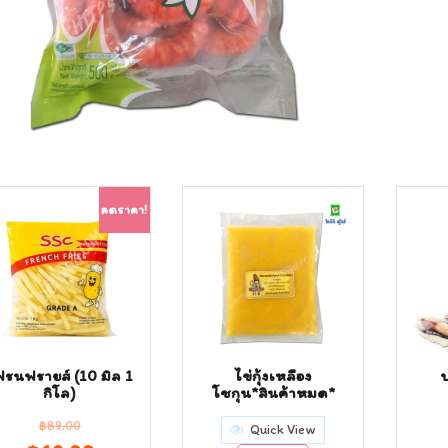
ลดราคา!
ฟรนฟรายส์ (10 มิล 1
ไข่กุ้งเหลือง
กิโล)
โชกุน*สินค้าหมด*
฿
89.00
Quick View