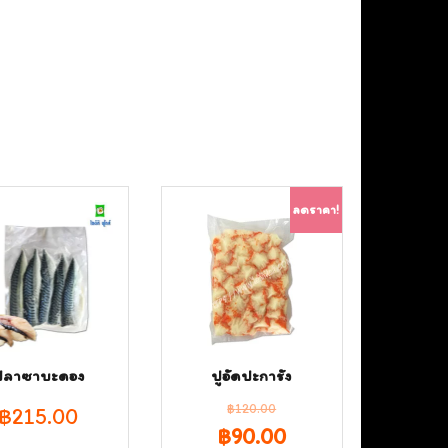
ลดราคา!
ปลาซาบะดอง
ปูอัดปะการัง
฿
120.00
฿
215.00
Original
Current
฿
90.00