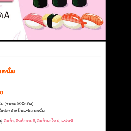
มคนั่ม
al
Current
00
price
นั่ม (ขนาด 500กรัม)
is:
ื้อปลา อัดเป็นแท่งแมคนั่ม
0.
฿75.00.
่:
สินค้า
,
สินค้าขายดี
,
สินค้ามาใหม่
,
แฟนซี