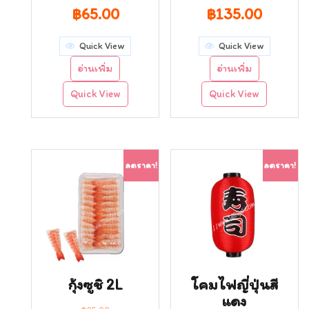
Original
Current
Original
Curren
฿
65.00
฿
135.00
price
price
price
price
Quick View
Quick View
was:
is:
was:
is:
อ่านเพิ่ม
อ่านเพิ่ม
฿70.00.
฿65.00.
฿150.00.
฿135.0
Quick View
Quick View
ลดราคา!
ลดราคา!
กุ้งซูชิ 2L
โคมไฟญี่ปุ่นสี
แดง