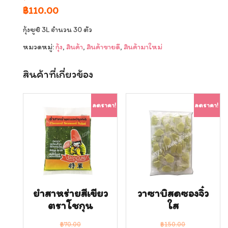
Original
Current
฿
110.00
price
price
กุ้งซูซิ 3L จำนวน 30 ตัว
was:
is:
หมวดหมู่:
กุ้ง
,
สินค้า
,
สินค้าขายดี
,
สินค้ามาใหม่
฿120.00.
฿110.00.
สินค้าที่เกี่ยวข้อง
ลดราคา!
ลดราคา!
ยำสาหร่ายสีเขียว
วาซาบิสดซองจิ๋ว
ตราโชกุน
ใส
฿
70.00
฿
150.00