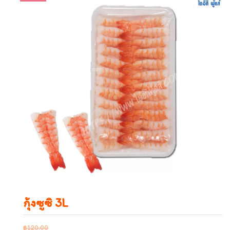
กุ้งซูซิ 3L
฿
120.00