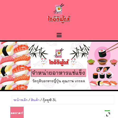
Skip
to
content
หน้าหลัก
/
สินค้า
/ กุ้งซูซิ 3L
ลดราคา!