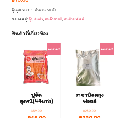
฿
70.00
กุ้งซูซิ SIZE : L จำนวน 30 ตัว
หมวดหมู่:
กุ้ง
,
สินค้า
,
สินค้าขายดี
,
สินค้ามาใหม่
สินค้าที่เกี่ยวข้อง
ลดราคา!
ลดราคา!
ปูอัด
วาซาบิสดถุง
สูตร1(44แท่ง)
ฟอยล์
฿
89.00
฿
250.00
Original
Current
Original
Curren