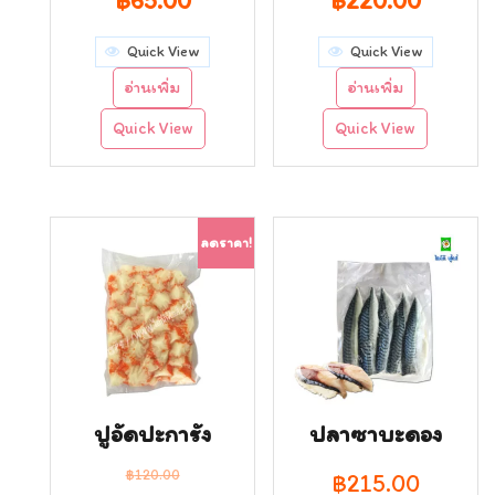
฿
65.00
฿
220.00
price
price
price
price
Quick View
Quick View
was:
is:
was:
is:
อ่านเพิ่ม
อ่านเพิ่ม
฿89.00.
฿65.00.
฿250.00.
฿220.0
Quick View
Quick View
ลดราคา!
ปูอัดปะการัง
ปลาซาบะดอง
฿
120.00
฿
215.00