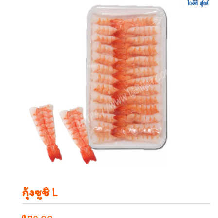
กุ้งซูชิ L