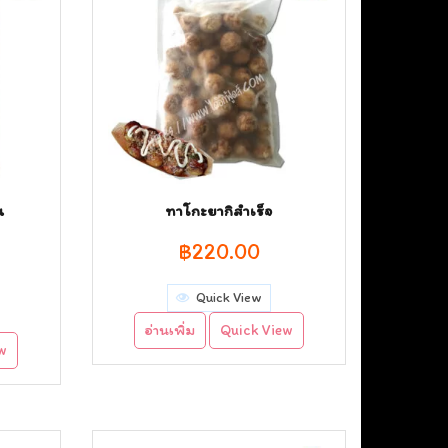
น
ทาโกะยากิสำเร็จ
฿
220.00
rrent
Quick View
ice
อ่านเพิ่ม
Quick View
ew
35.00.