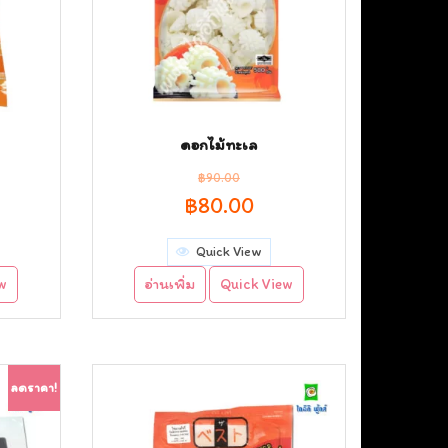
ดอกไม้ทะเล
฿
90.00
rent
Original
Current
฿
80.00
ce
price
price
Quick View
was:
is:
ew
อ่านเพิ่ม
Quick View
.00.
฿90.00.
฿80.00.
ลดราคา!