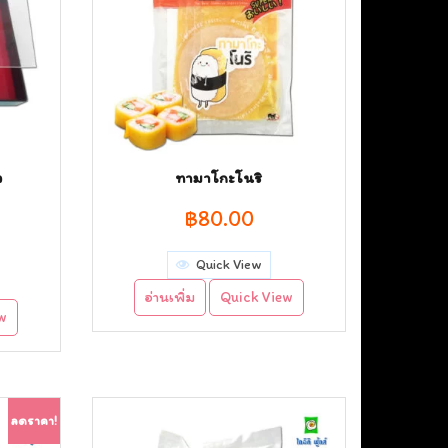
ง
ทามาโกะโนริ
฿
80.00
rrent
Quick View
ice
อ่านเพิ่ม
Quick View
ew
90.00.
ลดราคา!