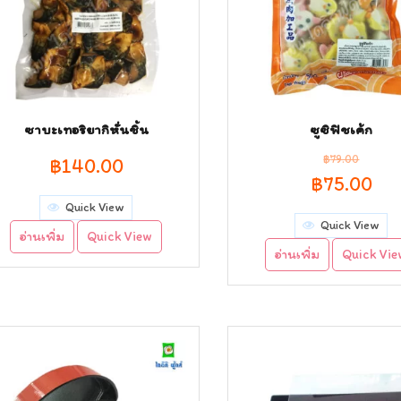
ซาบะเทอริยากิหั่นชิ้น
ซูซิฟิชเค้ก
฿
79.00
฿
140.00
Original
Cur
฿
75.00
Quick View
price
pri
Quick View
อ่านเพิ่ม
Quick View
was:
is:
อ่านเพิ่ม
Quick Vi
฿79.00.
฿75