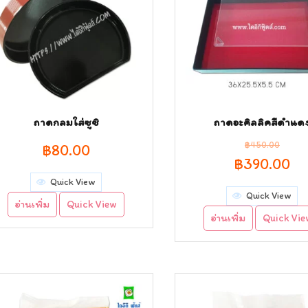
ถาดกลมใส่ซูซิ
ถาดอะคิลลิคสีดำแด
฿
450.00
฿
80.00
Original
Cu
฿
390.00
Quick View
price
pr
Quick View
อ่านเพิ่ม
Quick View
was:
is:
อ่านเพิ่ม
Quick Vi
฿450.00.
฿3