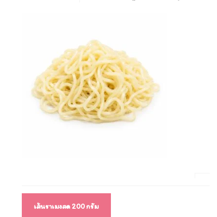
แนะแนว
เส้นราเมงสด 200 กรัม
เรื่อง