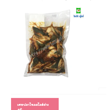
แนะแนว
เศษปลาไหลสไลด์ย่าง
เรื่อง