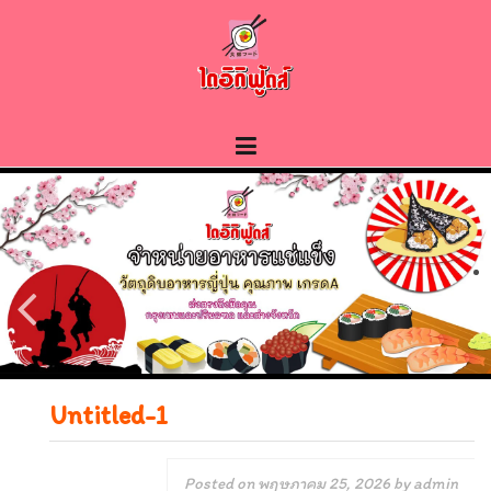
Skip
to
content
Untitled-1
Posted on
พฤษภาคม 25, 2026
by
admin