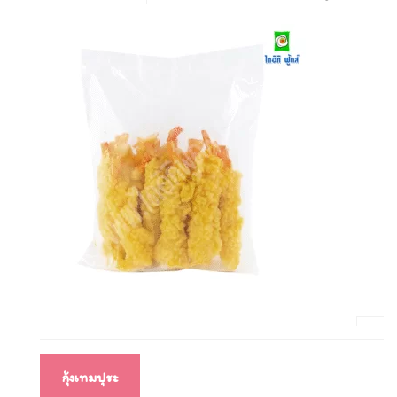
แนะแนว
กุ้งเทมปุระ
เรื่อง