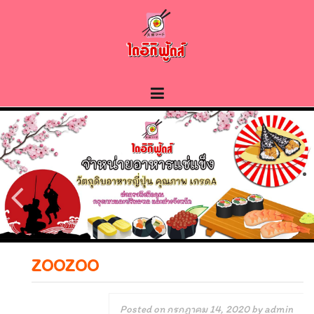
Skip
to
content
ZOOZOO
Posted on
กรกฎาคม 14, 2020
by
admin