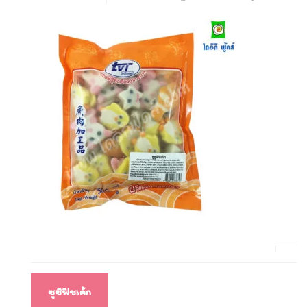
แนะแนว
ซูซิฟิชเค้ก
เรื่อง