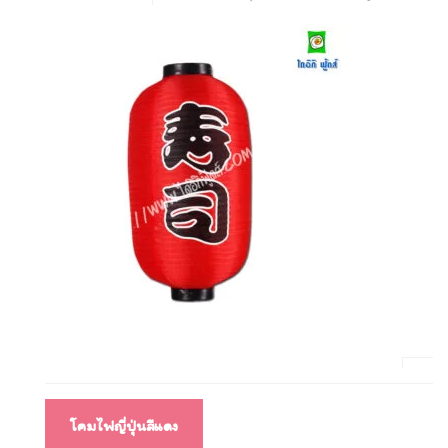
แนะแนว
โคมไฟญี่ปุ่นสีแดง
เรื่อง