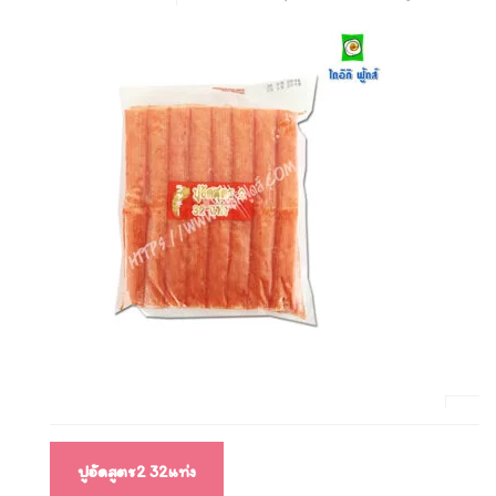
แนะแนว
ปูอัดสูตร2 32แท่ง
เรื่อง