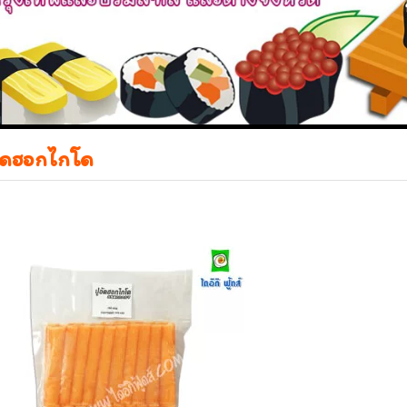
อัดฮอกไกโด