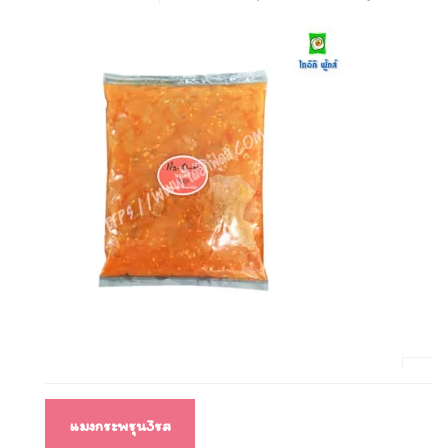
แนะแนว
แมงกระพรุน3รส
เรื่อง