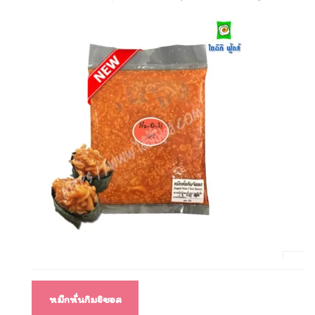
แนะแนว
หมึกหั่นกิมจิซอส
เรื่อง