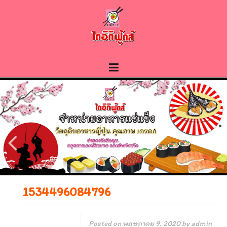
Skip
to
content
1534496084796
Posted on
พฤษภาคม 9, 2020
by
admin