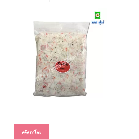
แนะแนว
สลัดทาโกะ
เรื่อง