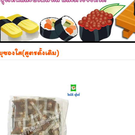
ุซองใส(สูตรดั้งเดิม)