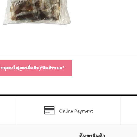
แนว
ง
โชยุซองใส(สูตรดั้งเดิม)*สินค้าหมด*
Online Payment
ค้นหาสินค้า