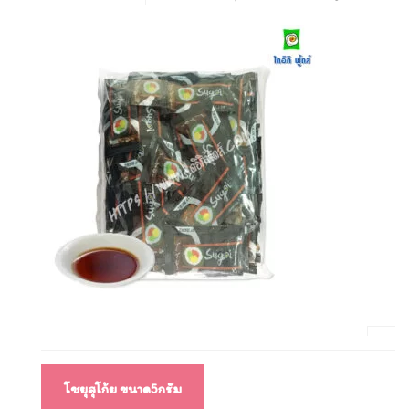
แนะแนว
โชยุสุโก้ย ขนาด5กรัม
เรื่อง