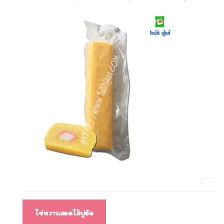
แนะแนว
ไข่หวานสอดไส้ปูอัด
เรื่อง