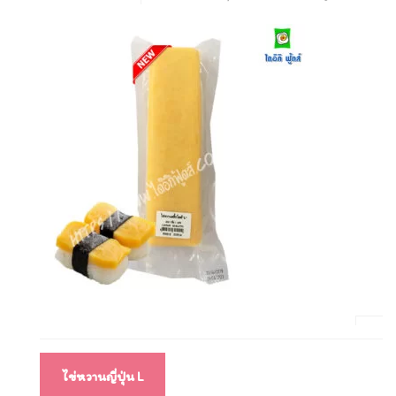
แนะแนว
ไข่หวานญี่ปุ่น L
เรื่อง