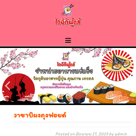
Skip
to
content
วาซาบิผงถุงฟอยด์
Posted on
มิถุนายน 17, 2019
by
admin