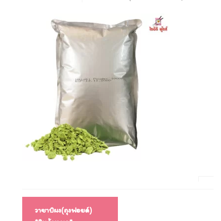
แนะแนว
วาซาบิผง(ถุงฟอยด์)
เรื่อง