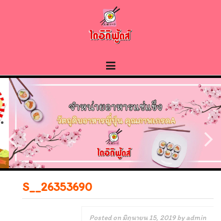
Skip
to
content
S__26353690
Posted on
มิถุนายน 15, 2019
by
admin