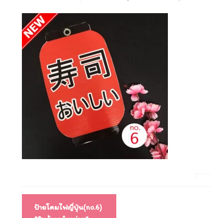
แนะแนว
ป้ายโคมไฟญี่ปุ่น(no.6)
เรื่อง