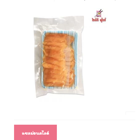
แนะแนว
แซลม่อนสไลด์
เรื่อง