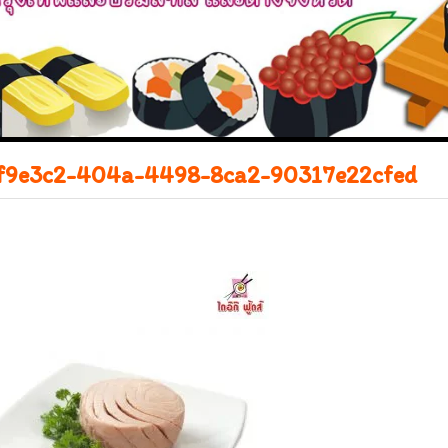
f9e3c2-404a-4498-8ca2-90317e22cfed