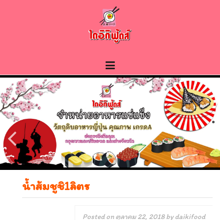
Skip
to
content
น้ำส้มชูชิ1ลิตร
Posted on
ตุลาคม 22, 2018
by
daikifood