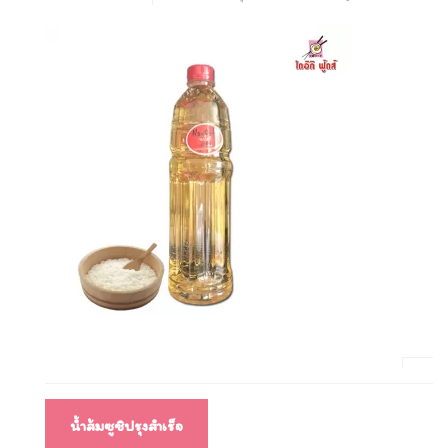
แนะแนว
น้ำส้มซูชิปรุงสำเร็จ
เรื่อง