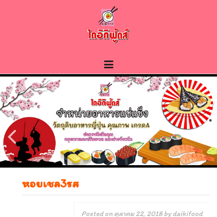
Skip
to
content
หอยเชล3รส
Posted on
ตุลาคม 22, 2018
by
daikifood