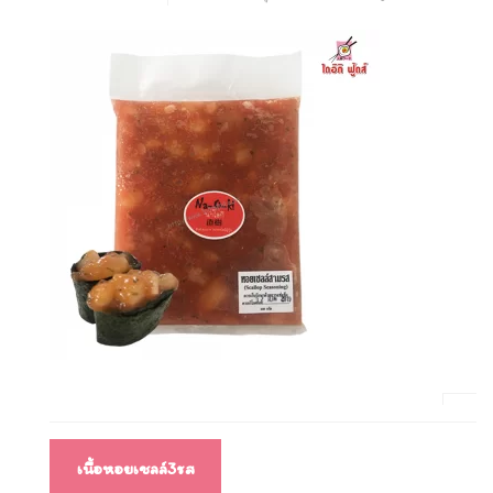
แนะแนว
เนื้อหอยเชลล์3รส
เรื่อง