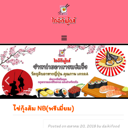
Skip
to
content
ไข่กุ้งส้ม NB(พรีเมี่ยม)
Posted on
ตุลาคม 20, 2018
by
daikifood