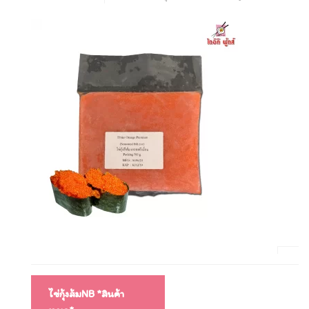
แนะแนว
ไข่กุ้งส้มNB *สินค้า
เรื่อง