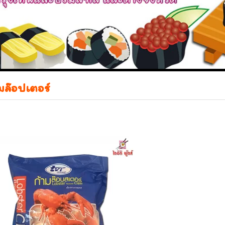
มล๊อปเตอร์