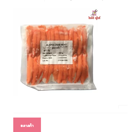
แนะแนว
อลาสก้า
เรื่อง