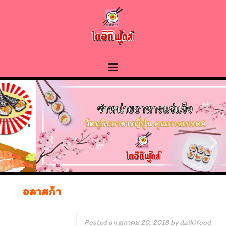
Skip
to
content
อลาสก้า
Posted on
ตุลาคม 20, 2018
by
daikifood