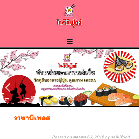
Skip
to
content
วาซาบิเพลส
Posted on
ตุลาคม 20, 2018
by
daikifood