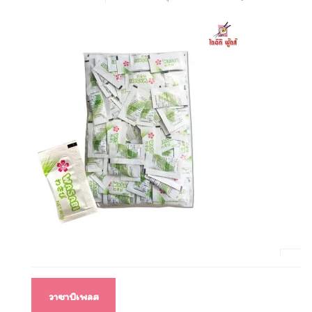
แนะแนว
วาซาบิเพลส
เรื่อง