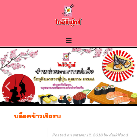
Skip
to
content
บล็อคข้าวเรือรบ
Posted on
ตุลาคม 17, 2018
by
daikifood