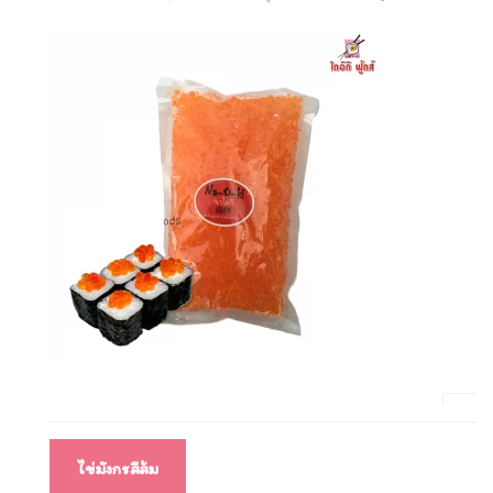
แนะแนว
ไข่มังกรสีส้ม
เรื่อง