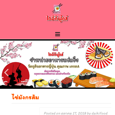
Skip
to
content
ไข่มังกรส้ม
Posted on
ตุลาคม 17, 2018
by
daikifood