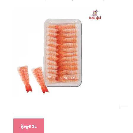
แนะแนว
กุ้งซูชิ 2L
เรื่อง