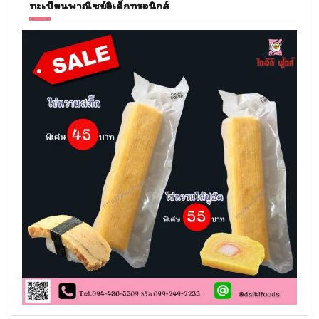
ทะเบียนพาณิชย์อิเล็กทรอนิกส์