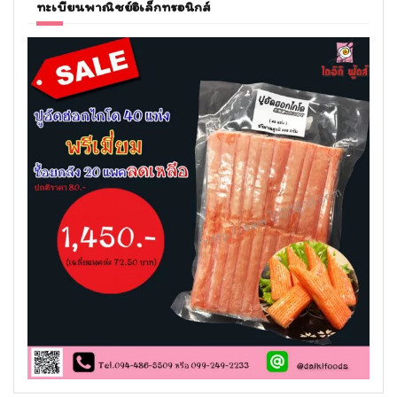
ทะเบียนพาณิชย์อิเล็กทรอนิกส์