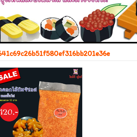
641c69c26b51f580ef316bb201e36e