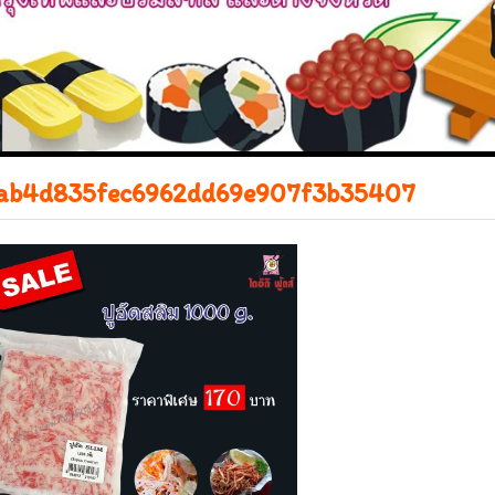
ab4d835fec6962dd69e907f3b35407