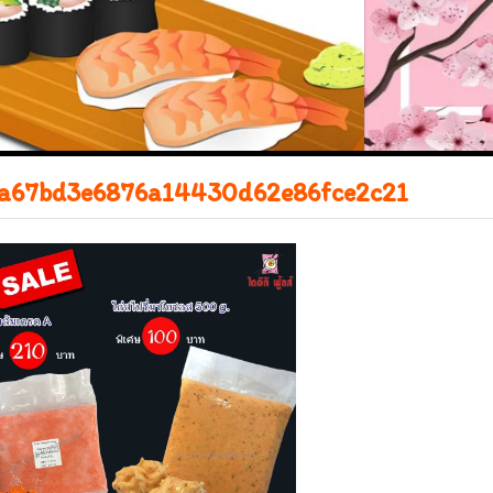
a67bd3e6876a14430d62e86fce2c21