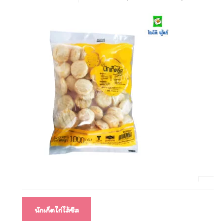
แนะแนว
นักเก็ตไก่ไส้ชีส
เรื่อง